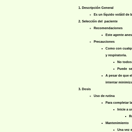
Descripción General
Es un líquido volátil de
Selección del paciente
Recomendaciones
Este agente anest
Precauciones
Como con cualqui
y respiratoria.
No todos 
Puede ser
A pesar de que e
intentar minimiza
Dosis
Uso de rutina
Para completar l
Inicie a 
R
Mantenimiento
Una vez e