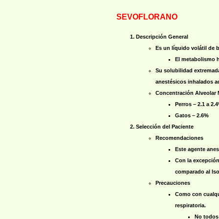
SEVOFLORANO
Descripción General
Es un líquido volátil de
El metabolismo h
Su solubilidad extremad
anestésicos inhalados a
Concentración Alveolar
Perros – 2.1 a 2.
Gatos – 2.6%
Selección del Paciente
Recomendaciones
Este agente anest
Con la excepción
comparado al Iso
Precauciones
Como con cualqui
respiratoria.
No todos