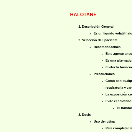
HALOTANE
Descripción General
Es un líquido volátil ha
Selección del paciente
Recomendacines
Este agente anest
Es una alternativ
El efecto bronco
Precauciones
Como con cualqui
respiratoria y car
La exposición cr
Evite el halotan
El halota
Dosis
Uso de rutina
Para completar l