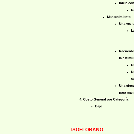
Inicie co
R
Mantenimiento
Una vez e
L
Recuerde 
la estimu
U
U
s
Una efect
para mant
Costo General por Categoría
Bajo
ISOFLORANO