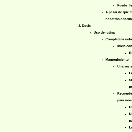
Puede lle
A pesar de que el
nosotros debemos
Dosis
Uso de rutina
Completa la indu
Inicia co
R
Mantenimiento
Una vez e
L
S
p
Recuerde 
para most
U
U
p
L