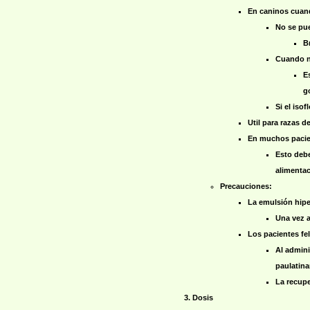
En caninos cuan
No se pue
B
Cuando no
E
g
Si el iso
Util para razas de
En muchos pacien
Esto debe
alimentac
Precauciones:
La emulsión hipe
Una vez a
Los pacientes fel
Al admini
paulatina
La recupe
Dosis