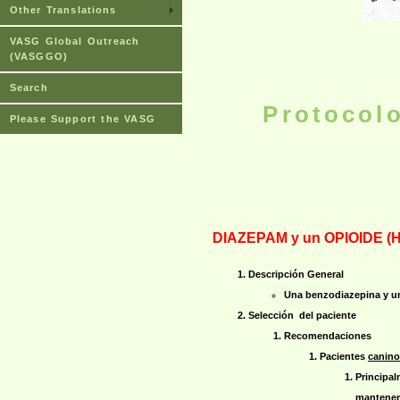
Other Translations
VASG Global Outreach
(VASGGO)
Search
Protocol
Please Support the VASG
DIAZEPAM y un OPIOIDE (Hi
Descripción General
Una benzodiazepina y u
Selección del paciente
Recomendaciones
Pacientes
canino
Principal
mantener