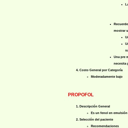
L
Recuerde 
mostrar u
U
U
su
Una pre m
necesita 
Costo General por Categoría
Moderadamente bajo
PROPOFOL
Descripción General
Es un fenol en emulsión 
Selección del paciente
Recomendaciones