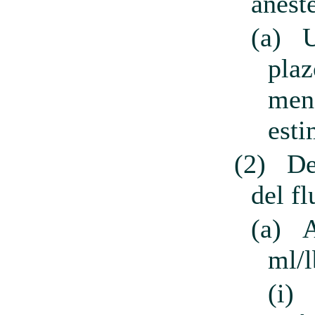
anest
(a)
plaz
meno
esti
(2)
De
del fl
(a)
ml/l
(i)