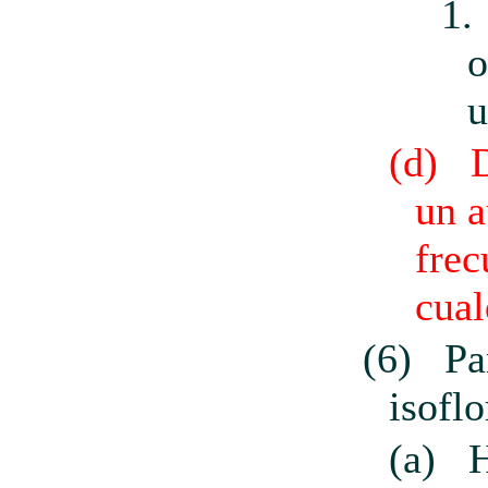
1.
o
u
(d)
un a
frec
cual
(6)
Pa
isofl
(a)
H