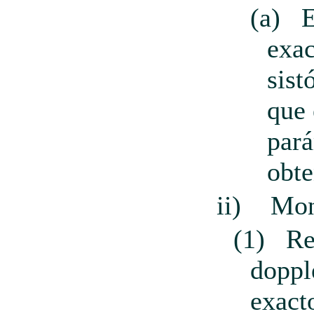
(a)
E
exac
sist
que 
pará
obte
ii)
Mon
(1)
Re
doppl
exact