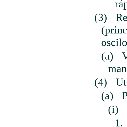
rá
(3)
Re
(prin
oscil
(a)
V
man
(4)
Ut
(a)
P
(i)
1.