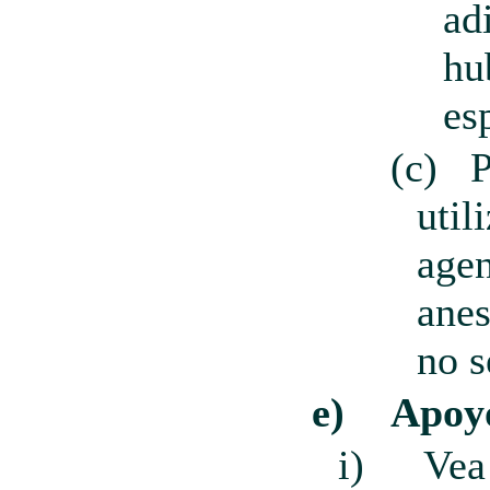
ad
hu
es
(c)
util
agen
anes
no s
e)
Apoy
i)
Vea 