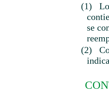
(1)
Lo
conti
se co
reemp
(2)
C
indic
CON