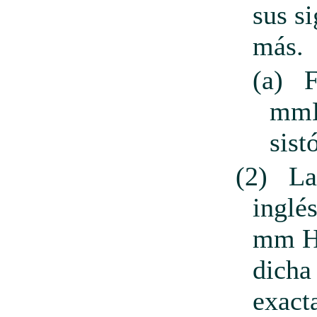
sus s
más.
(a)
F
mmH
sist
(2)
La
inglés
mm Hg
dicha
exact