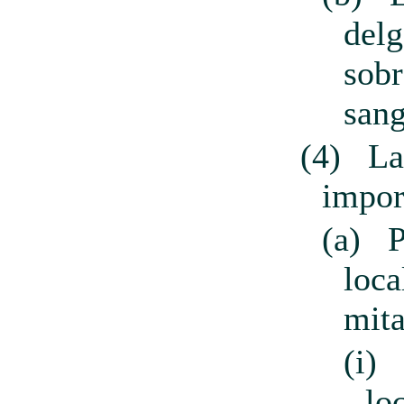
delg
sobr
sang
(4)
La
impor
(a)
P
loca
mita
(i)
lo