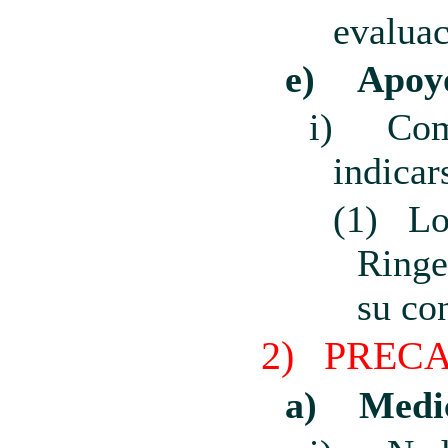
evaluac
e)
Apoy
i)
Co
indicar
(1)
Lo
Ringe
su co
2)
PREC
a)
Medic