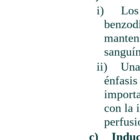
i)
Los
benzod
manteni
sanguín
ii)
Una
énfasis
importa
con la 
perfusi
c)
Induc