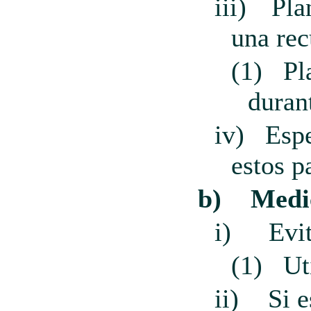
iii)
Pla
una rec
(1)
Pl
duran
iv)
Espe
estos p
b)
Medic
i)
Evi
(1)
Ut
ii)
Si 