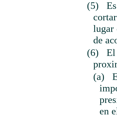
(5)
Es
cortar
lugar 
de aco
(6)
El
proxi
(a)
E
impo
pres
en e