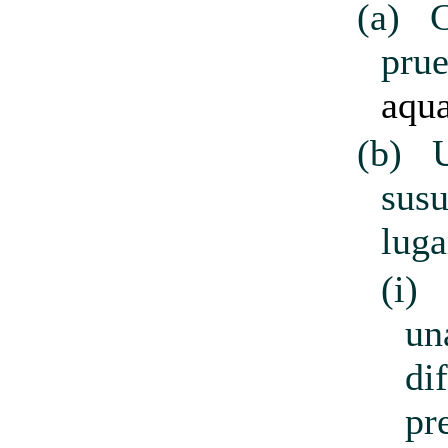
(a)
C
prue
aqu
(b)
susu
luga
(i)
un
di
pr