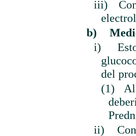
iii)
Con
electro
b)
Medic
i)
Est
glucoco
del pro
(1)
Al
deber
Predn
ii)
Con