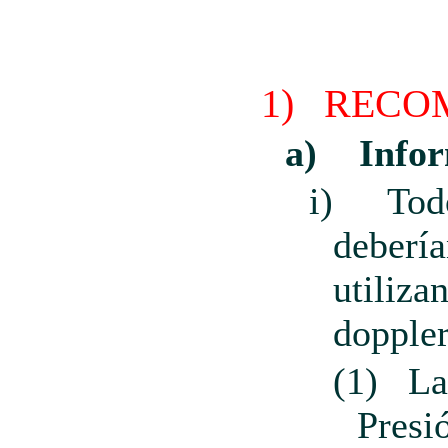
1)
RECO
a)
Info
i)
Tod
debería
utiliza
doppler
(1)
La
Presi