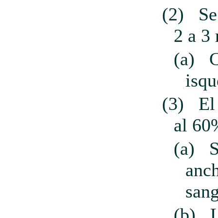
(2)
Se
2 a 3
(a)
C
isqu
(3)
El
al 60
(a)
S
anch
sang
(b)