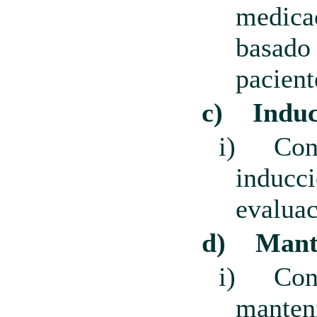
medicac
basado 
pacient
c)
Induc
i)
Con
inducci
evaluac
d)
Mant
i)
Con
manteni