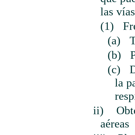
las vía
(1)
Fr
(a)
T
(b)
(c)
D
la p
resp
ii)
Obt
aéreas