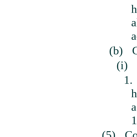
h
a
a
(b)
(i)
1.
h
a
1
(5)
Co