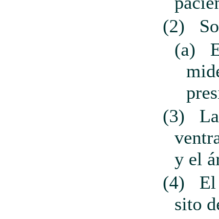
pacie
(2)
So
(a)
E
mide
pres
(3)
La
ventr
y el á
(4)
El
sito 