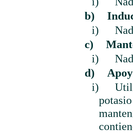
i)
Nad
b)
Indu
i)
Nad
c)
Mant
i)
Nad
d)
Apoy
i)
Util
potasio
manten
contien