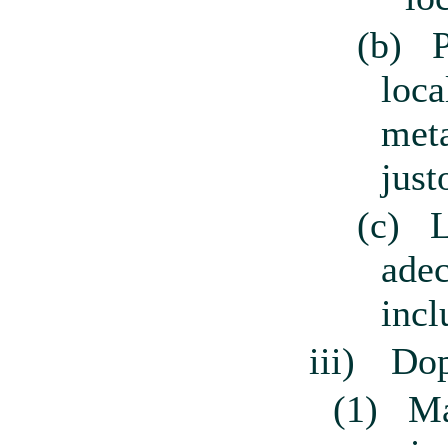
(b)
loca
meta
just
(c)
L
adec
incl
iii)
Dop
(1)
Má