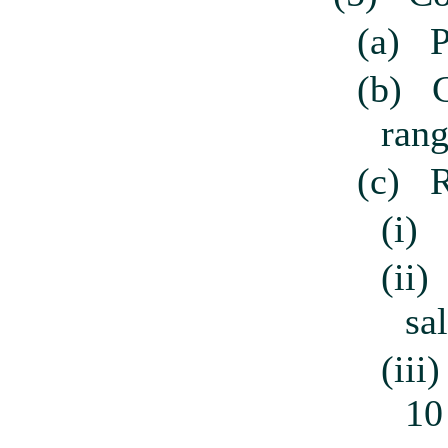
(a)
P
(b)
G
rang
(c)
R
(i)
(ii)
sa
(iii)
10