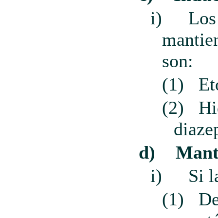
i)
Los
mantie
son:
(1)
Et
(2)
Hi
diaze
d)
Mant
i)
Si l
(1)
De