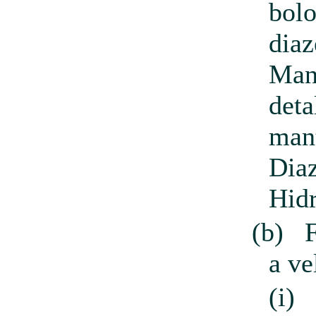
bolo
diaz
Man
deta
man
Dia
Hid
(b)
a ve
(i)