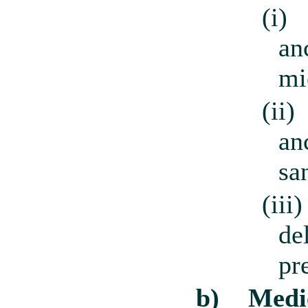
(i)
an
mi
(ii)
an
sa
(iii)
de
pr
b)
Medi