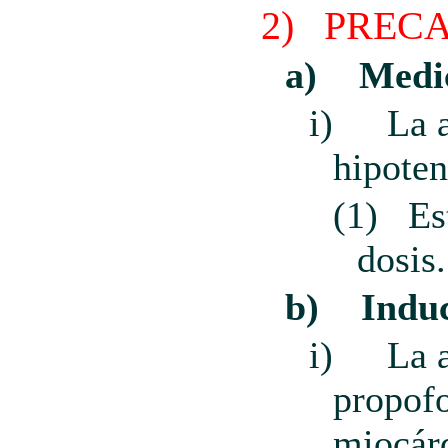
2)
PREC
a)
Medic
i)
La 
hipoten
(1)
Es
dosis.
b)
Indu
i)
La 
propofo
miocárd