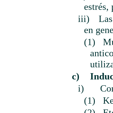
estrés,
iii)
Las
en gene
(1)
Mu
antic
utili
c)
Induc
i)
Con
(1)
Ke
(2)
Et