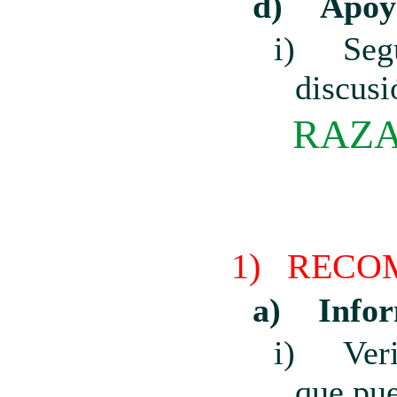
d)
Apoy
i)
Seg
discusi
RAZA
1)
RECO
a)
Info
i)
Ver
que pue