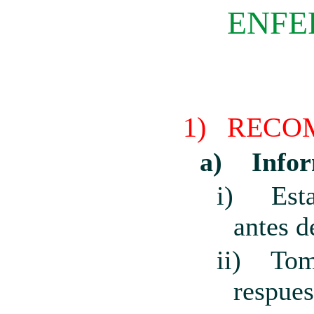
ENFE
1)
RECO
a)
Info
i)
Est
antes de
ii)
Tom
respues